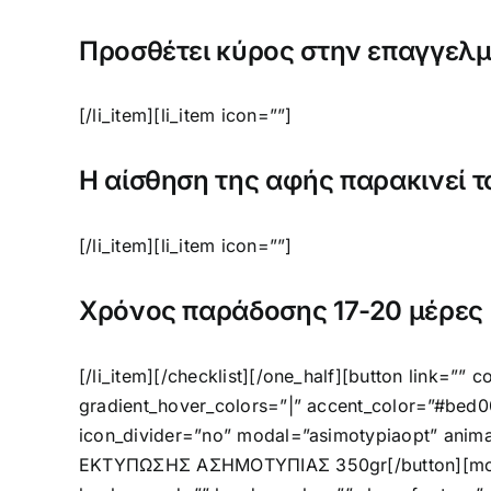
Προσθέτει κύρος στην επαγγελμ
[/li_item][li_item icon=””]
Η αίσθηση της αφής παρακινεί τ
[/li_item][li_item icon=””]
Χρόνος παράδοσης 17-20 μέρες (ό
[/li_item][/checklist][/one_half][button link=”” 
gradient_hover_colors=”|” accent_color=”#bed0
icon_divider=”no” modal=”asimotypiaopt” anima
ΕΚΤΥΠΩΣΗΣ ΑΣΗΜΟΤΥΠΙΑΣ 350gr[/button][mod