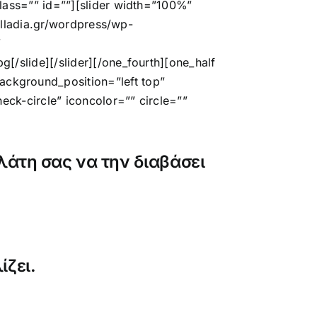
lass=”” id=””][slider width=”100%”
ylladia.gr/wordpress/wp-
”
/slide][/slider][/one_fourth][one_half
ckground_position=”left top”
eck-circle” iconcolor=”” circle=””
ελάτη σας να την διαβάσει
ίζει.