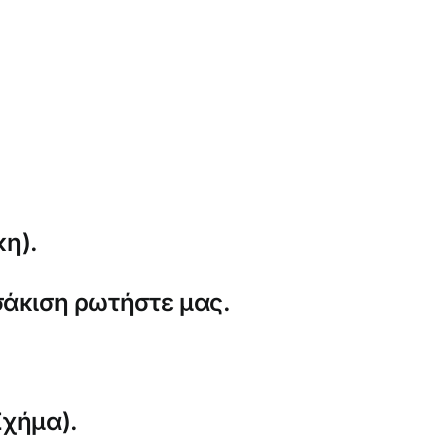
η).
σάκιση ρωτήστε μας.
Σχήμα).