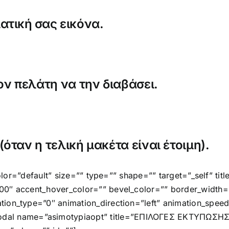
ατική σας εικόνα.
ον πελάτη να την διαβάσει.
ταν η τελική μακέτα είναι έτοιμη).
color=”default” size=”” type=”” shape=”” target=”_self” tit
00″ accent_hover_color=”” bevel_color=”” border_width=”
tion_type=”0″ animation_direction=”left” animation_spee
al name=”asimotypiaopt” title=”ΕΠΙΛΟΓΕΣ ΕΚΤΥΠΩΣΗ