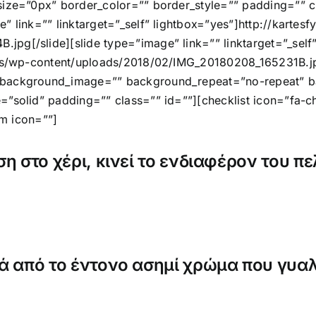
size=”0px” border_color=”” border_style=”” padding=”” c
” link=”” linktarget=”_self” lightbox=”yes”]http://kartesf
pg[/slide][slide type=”image” link=”” linktarget=”_self
ess/wp-content/uploads/2018/02/IMG_20180208_165231Β.jpg[
 background_image=”” background_repeat=”no-repeat” ba
”solid” padding=”” class=”” id=””][checklist icon=”fa-ch
em icon=””]
η στο χέρι, κινεί το ενδιαφέρον του π
ά από το έντονο ασημί χρώμα που γυαλ