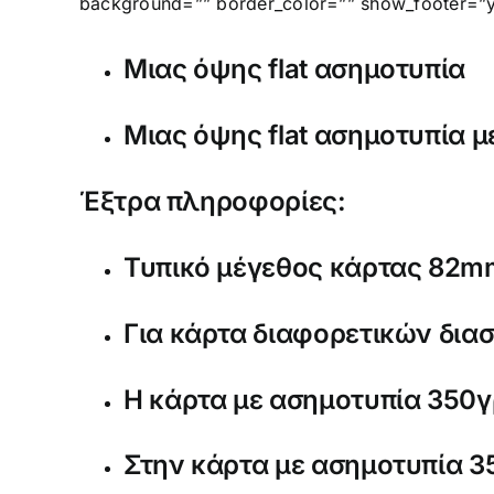
background=”” border_color=”” show_footer=”ye
Μιας όψης flat ασημοτυπία
Μιας όψης flat ασημοτυπία 
Έξτρα πληροφορίες:
Τυπικό μέγεθος κάρτας 82mm
Για κάρτα διαφορετικών διασ
Η κάρτα με ασημοτυπία 350γρ
Στην κάρτα με ασημοτυπία 35