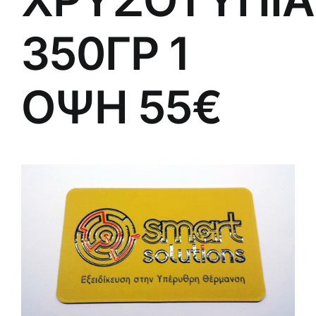
350ΓΡ 1
ΟΨΗ 55€