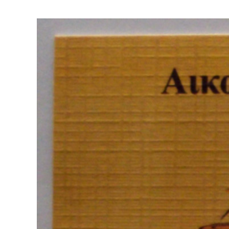
View
Larger
Image