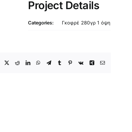
Project Details
Categories:
Γκοφρέ 280γρ 1 όψη
Facebook
X
Reddit
LinkedIn
WhatsApp
Telegram
Tumblr
Pinterest
Vk
Xing
Email